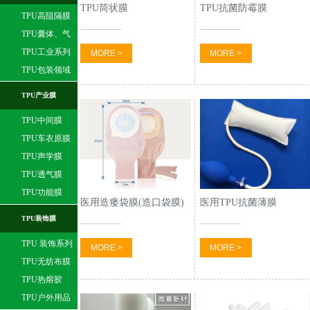
TPU筒状膜
TPU抗菌防霉膜
TPU高阻隔膜
TPU囊体、气
球膜
TPU工业系列
MORE >
MORE >
TPU包装领域
TPU产业膜
TPU中间膜
TPU车衣原膜
TPU声学膜
TPU透气膜
TPU功能膜
医用造瘘袋膜(造口袋膜)
医用TPU抗菌薄膜
TPU装饰膜
TPU 装饰系列
MORE >
MORE >
TPU无纺布膜
TPU热熔胶
TPU户外用品