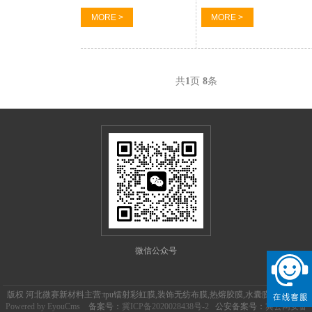
MORE >
MORE >
共
1
页
8
条
微信公众号
版权 河北微赛新材料主营:tpu镭射彩虹膜,装饰无纺布膜,热熔胶膜,水囊膜,油囊膜等
Powered by EyouCms
备案号：
冀ICP备2020028438号-2
公安备案号：
冀公网安备