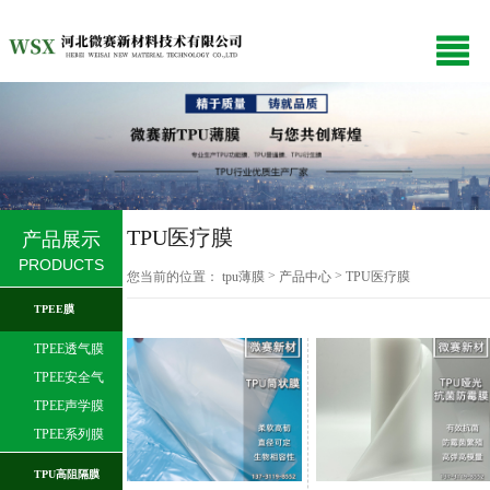
TPU医疗膜
产品展示
PRODUCTS
>
>
您当前的位置：
tpu薄膜
产品中心
TPU医疗膜
TPEE膜
TPEE透气膜
TPEE安全气
囊膜
TPEE声学膜
TPEE系列膜
TPU高阻隔膜