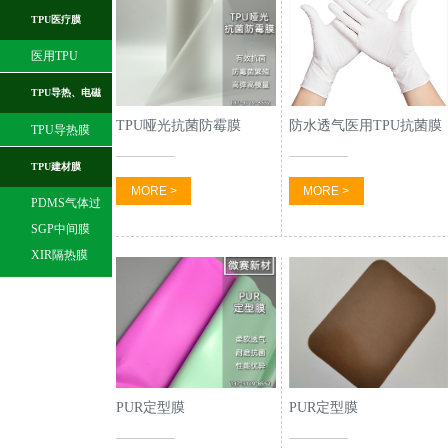
膜
TPU医疗膜
医用TPU
TPU导热、电磁
TPU哑光抗菌防霉膜
防水透气医用TPU抗菌膜
TPU导热膜
膜
TPU建材膜
MORE >
MORE >
PDMS气体过
滤膜
SGP中间膜
XIR隔热膜
PUR定型膜
PUR定型膜