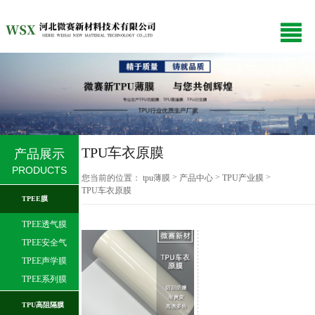
TPU车衣原膜
产品展示
PRODUCTS
>
>
>
您当前的位置：
tpu薄膜
产品中心
TPU产业膜
TPU车衣原膜
TPEE膜
TPEE透气膜
TPEE安全气
囊膜
TPEE声学膜
TPEE系列膜
TPU高阻隔膜