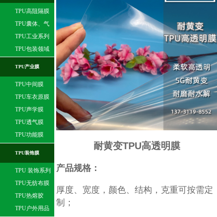
TPU高阻隔膜
TPU囊体、气
球膜
TPU工业系列
TPU包装领域
TPU产业膜
TPU中间膜
TPU车衣原膜
TPU声学膜
TPU透气膜
TPU功能膜
耐黄变TPU高透明膜
TPU装饰膜
产品规格：
TPU 装饰系列
TPU无纺布膜
厚度、宽度，颜色、结构，克重可按需定
TPU热熔胶
制；
TPU户外用品