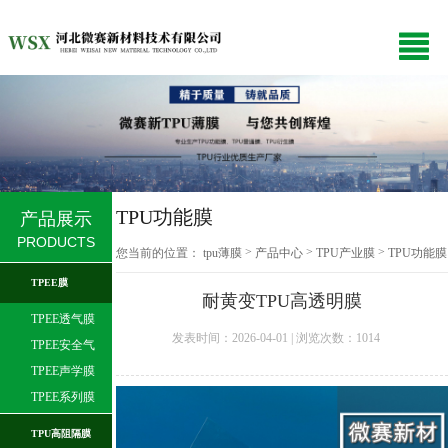
TPU功能膜
产品展示
PRODUCTS
>
>
>
您当前的位置：
tpu薄膜
产品中心
TPU产业膜
TPU功能膜
TPEE膜
耐黄变TPU高透明膜
TPEE透气膜
发表时间：2026-04-01 | 浏览次数：
1014
TPEE安全气
囊膜
TPEE声学膜
TPEE系列膜
TPU高阻隔膜