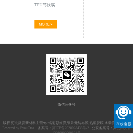
TPU筒状膜
MORE >
微信公众号
版权 河北微赛新材料主营:tpu镭射彩虹膜,装饰无纺布膜,热熔胶膜,水囊膜,油囊膜等
Powered by EyouCms
备案号：
冀ICP备2020028438号-2
公安备案号：
冀公网安备