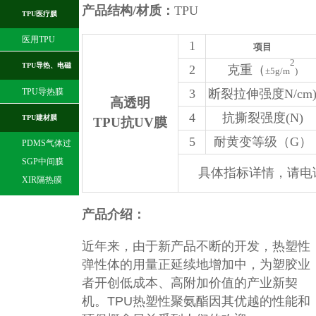
膜
产品结构/材质
：
TPU
TPU医疗膜
医用TPU
1
项目
2
TPU导热、电磁
2
克重（
±5g/m
)
TPU导热膜
3
断裂拉伸强度N/cm
膜
高透明
4
抗撕裂强度(N)
TPU建材膜
TPU抗UV膜
5
耐黄变等级（G）
PDMS气体过
滤膜
SGP中间膜
具体指标详情，请电话咨询
XIR隔热膜
产品介绍：
近年来，由于新产品不断的开发，热塑性
弹性体的用量正延续地增加中，为塑胶业
者开创低成本、高附加价值的产业新契
机。TPU热塑性聚氨酯因其优越的性能和