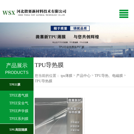
TPU导热膜
产品展示
PRODUCTS
>
>
>
您当前的位置：
tpu薄膜
产品中心
TPU导热、电磁膜
TPU导热膜
TPEE膜
TPEE透气膜
TPEE安全气
囊膜
TPEE声学膜
TPEE系列膜
TPU高阻隔膜